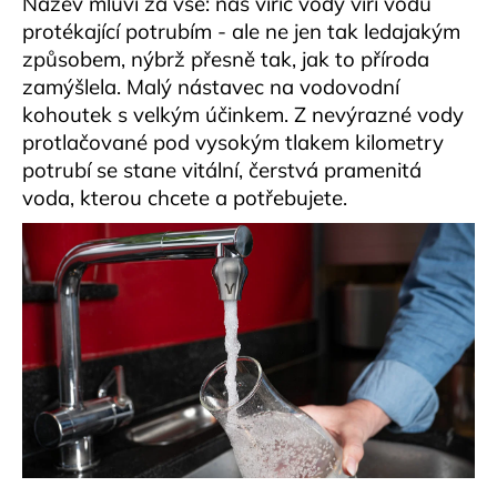
Název mluví za vše: náš vířič vody víří vodu
č
u
protékající potrubím - ale ne jen tak ledajakým
j
způsobem, nýbrž přesně tak, jak to příroda
e
zamýšlela. Malý nástavec na vodovodní
m
kohoutek s velkým účinkem. Z nevýrazné vody
e
protlačované pod vysokým tlakem kilometry
potrubí se stane vitální, čerstvá pramenitá
voda, kterou chcete a potřebujete.