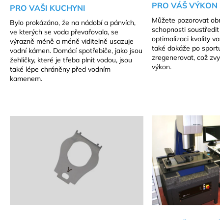
PRO VÁŠ VÝKON
PRO VAŠI KUCHYNI
Můžete pozorovat obr
Bylo prokázáno, že na nádobí a pánvích,
schopnosti soustředit 
ve kterých se voda převařovala, se
optimalizaci kvality v
výrazně méně a méně viditelně usazuje
také dokáže po sportu
vodní kámen. Domácí spotřebiče, jako jsou
zregenerovat, což zvy
žehličky, které je třeba plnit vodou, jsou
výkon.
také lépe chráněny před vodním
kamenem.