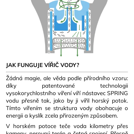
JAK FUNGUJE VÍŘIČ VODY?
Žádná magie, ale věda podle přírodního vzoru:
díky patentované technologii
vysokorychlostního víření víří nástavec SPRING
vodu přesně tak, jako by ji vířil horský potok.
Tímto vířením se struktura vody obohacuje o
energii a kyslík zcela přirozeným způsobem.
V horském potoce teče voda kilometry přes
kameny, nerovný terén a četná spojení. Přesně