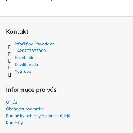
Z
á
Kontakt
p
a
info
@
flowlifevoda.cz
t
+420777377909
í
Facebook
flowlifevoda
YouTube
Informace pro vás
O nás
Obchodní podmínky
Podmínky ochrany osobních údajů
Kontakty