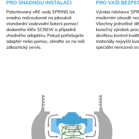
PRO SNADNOU INSTALACI
PRO VAŠI BEZP
Patentovaný vířič vody SPRING lze
Výroba nástavce SPR
snadno našroubovat na jakoukoli
moderním závodě ned
standardní vodovodní baterii pomocí
Všechny jednotlivé dí
dodaného klíče SCREW a případně
konečný výrobek proc
vhodného adaptéru. Pokud potřebujete
desítkou kontrol kvali
adaptér nebo pomoc, obraťte se na náš
materiály nejvyšší kval
zákaznický servis.
speciální nerezová oce