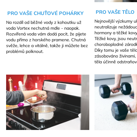
PRO VAŠE TĚLO
PRO VAŠE CHUŤOVÉ POHÁRKY
Nejnovější výzkumy uk
Na rozdíl od běžné vody z kohoutku už
neutralizuje nežádouc
voda Vortex nechutná mdle - naopak.
hormony a těžké kovy
Rozvířená voda vám dodá pocit, že pijete
Těžké kovy, jsou neut
vodu přímo z horského pramene. Chutná
choroboplodné zárodk
svěže, lehce a vitálně, takže ji můžete bez
Díky tomu je vaše těl
problémů polknout.
zásobováno živinami, 
těla účinně odstraňov