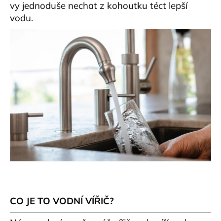
vy jednoduše nechat z kohoutku téct lepší
a
vodu.
j
í
t
?
HLEDAT
D
o
p
o
CO JE TO VODNÍ VÍŘIČ?
r
u