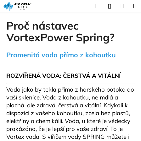
K
Přejít
Hledat
Náku
M
Přihlášení
na
o
obsah
Zpět
Zpět
košík
š
Proč nástavec
í
C
VortexPower Spring?
k
o
p
Pramenitá voda přímo z kohoutku
o
t
ř
ROZVÍŘENÁ VODA: ČERSTVÁ A VITÁLNÍ
e
Voda jako by tekla přímo z horského potoka do
b
vaší sklenice. Voda z kohoutku, ne mdlá a
u
plochá, ale zdravá, čerstvá a vitální. Kdykoli k
j
dispozici z vašeho kohoutku, zcela bez plastů,
e
elektřiny a chemikálií. Voda, u které je vědecky
t
prokázáno, že je lepší pro vaše zdraví. To je
e
Vortex voda. S vířičem vody SPRING můžete i
n