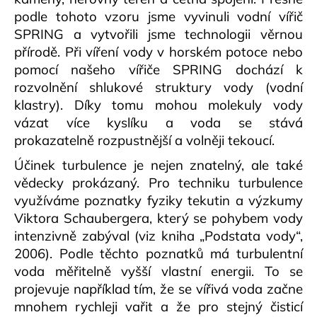
podle tohoto vzoru jsme vyvinuli vodní vířič
SPRING a vytvořili jsme technologii věrnou
přírodě. Při víření vody v horském potoce nebo
pomocí našeho vířiče SPRING dochází k
rozvolnění shlukové struktury vody (vodní
klastry). Díky tomu mohou molekuly vody
vázat více kyslíku a voda se stává
prokazatelně rozpustnější a volněji tekoucí.
Účinek turbulence je nejen znatelný, ale také
vědecky prokázaný. Pro techniku turbulence
využíváme poznatky fyziky tekutin a výzkumy
Viktora Schaubergera, který se pohybem vody
intenzivně zabýval (viz kniha „Podstata vody“,
2006). Podle těchto poznatků má turbulentní
voda měřitelně vyšší vlastní energii. To se
projevuje například tím, že se vířivá voda začne
mnohem rychleji vařit a že pro stejný čisticí