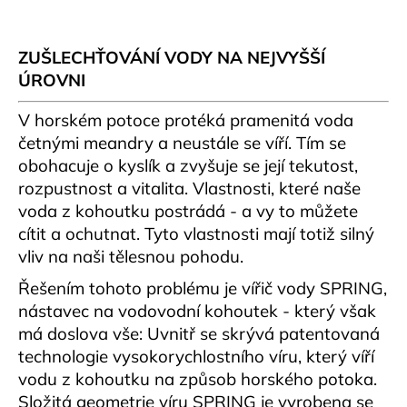
ZUŠLECHŤOVÁNÍ VODY NA NEJVYŠŠÍ
ÚROVNI
V horském potoce protéká pramenitá voda
četnými meandry a neustále se víří. Tím se
obohacuje o kyslík a zvyšuje se její tekutost,
rozpustnost a vitalita. Vlastnosti, které naše
voda z kohoutku postrádá - a vy to můžete
cítit a ochutnat. Tyto vlastnosti mají totiž silný
vliv na naši tělesnou pohodu.
Řešením tohoto problému je vířič vody SPRING,
nástavec na vodovodní kohoutek - který však
má doslova vše: Uvnitř se skrývá patentovaná
technologie vysokorychlostního víru, který víří
vodu z kohoutku na způsob horského potoka.
Složitá geometrie víru SPRING je vyrobena se